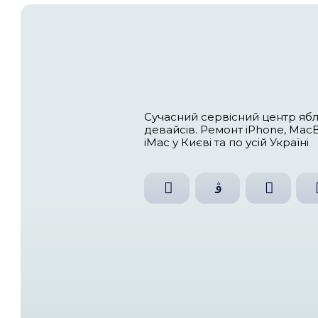
Іра
до
Все про чистку MacBook та заміну термопасти
DoctorFix Manager
до
Заміна батареї MacBook у Києві
DoctorFix Manager
до
Заміна акумулятора на iPhone
DoctorFix Manager
до
Лазерне гравіювання клавіатури у Ки
Сучасний сервіс
девайсів. Ремонт
iMac у Києві та п