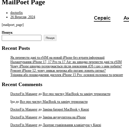
MailPoet Page
doctorfix
26 Вересня, 2024
[mailpoet_page]
Пошук
Пошук
Recent Posts
Як перенести дані та eSIM на новий iPhone без втрати інфо
Налаштування iPhone 17, 17 Pro та 17 Air: як швидко перен
Чому iPhone швидко розряджається після оновлення iOS і 
Ремонт iPhone 12: чому зникає мережа або погано ловить с
Тріщина або пошкодження дисплея iPhone 15 Pro: основні 
Recent Comments
DoctorFix Manager
до
Все про чистку MacBook та заміну т