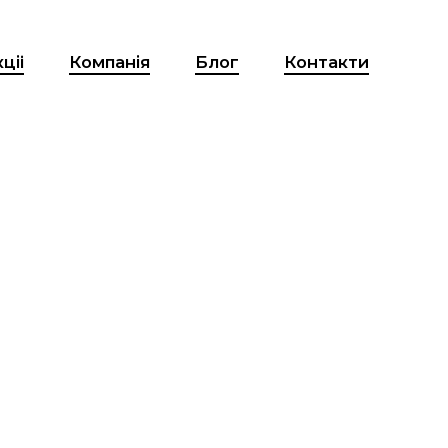
Сервіс
Акціi
Компанія
Бл
рмації
ести дані та eSIM
що з цим робити?
игнал?
поломки та ремонт
ермопасти