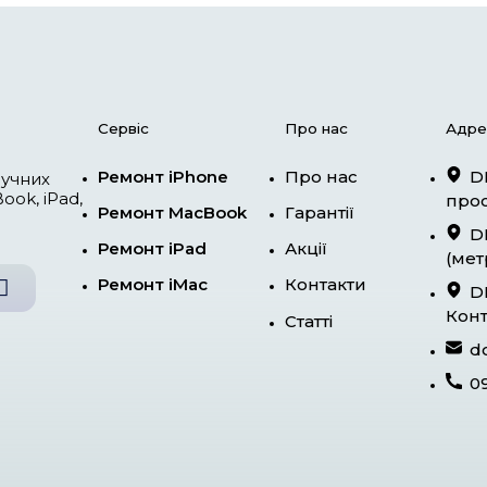
єві
Сервіс
Ремонт iPhone
ний центр яблучних
 iPhone, MacBook, iPad,
Ремонт MacBoo
о усій Україні