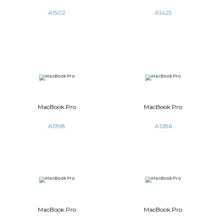
MacBook Pro 13' (2019)
MacBook Pro 15
A2159 (TouchBar)
A1707 (T