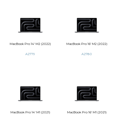
MacBook Pro
MacBook Pro 14' M2 (2022)
MacBook Pro 1
A2779
A2