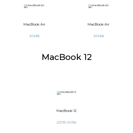
A1278
A12
MacBook Air