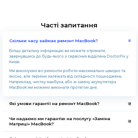
У яких випадках потрібен
MacBook:
Основні поради та рекоме
Сучасні макбуки – це потужні пристрої, які чудо
справляються з будь-якими завданнями. Однак 
найкраща техніка іноді потребує ремонту. У цій 
розглянемо основні проблеми, які можуть вин
користувачів, та дамо корисні поради щодо їх у