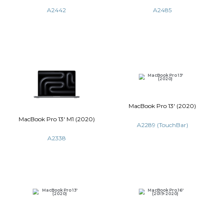
MacBook Pro 14' M1 (2021)
MacBook Pro 1
A2442
A2