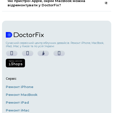
Пам’ятайте, що звернення до професіоналів, та
сервісний центр DoctorFix є найкращим рішенн
якісного ремонту вашого макбука.
1. Розбитий екран (матриця)
Одна з найпоширеніших проблем – це пошко
екрана. Якщо ви випадково розбили матрицю 
спроби самостійно замінити її можуть призвест
більших пошкоджень. Сервісний центр DoctorF
швидку та професійну заміну екрана з гарантією
2. Проблеми з акумулятором
Згодом акумулятор макбука може втрачати свою