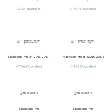
MacBook Pro 13' (2020)
MacBook Pro 16
A2251 (TouchBar)
A2141 (T
MacBook Pro 15' (2018-2019)
MacBook Pro 13
A1990 (TouchBar)
A1989 (T