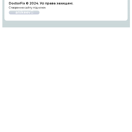
5. Вибір сервісного центру
Обираючи сервісний центр, звертайте увагу на 
досвід спеціалістів.
DoctorFix – це команда проф
яка має багаторічний
досвід у ремонті макбуків
моделей.
Висновок
Ремонт макбука – це процес, що потребує досві
спеціальних знань. Не ризикуйте своїм пристро
звертайтеся до перевіреного сервісного центр
сервісного центру DoctorFix допоможуть швидко
вирішити будь-які проблеми, повернувши ваш 
життя.