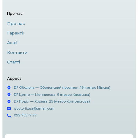
впливає на час автономної роботи пристрою. У
випадку звернення до сервісного центру Docto
допоможе вам замінити батарею на нову, що з
довгу роботу без підзарядки.
3. Потрапляння води всередину 
Рідина всередині макбука – це серйозна загро
роботи. Якщо таке трапилося, не намагайтеся 
сушити пристрій. Краще негайно звернутися до 
DoctorFix, які проведуть професійну
діагностику та ремонт.
4. Програмні проблеми
Збої в операційній системі чи некоректна роб
можуть впливати на продуктивність макбука. Се
центр DoctorFix надає послуги з налаштування
програмного забезпечення, видалення вірусів
оптимізації роботи вашого пристрою.