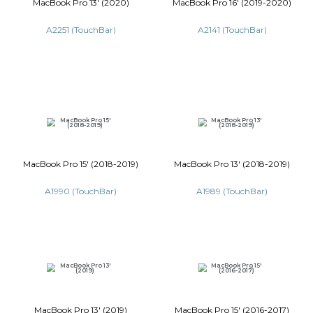
MacBook Pro
MacBook Pro 13' M1 (2020)
A2289 (T
A2338