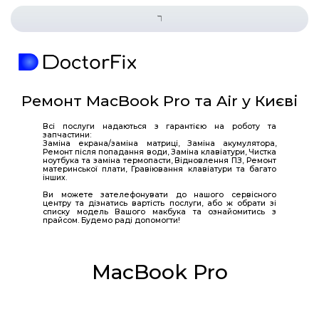
Ремонт MacBook Pro та Air 
Всі послуги надаються з гарантією на р
запчастини:
Заміна екрана/заміна матриці, Заміна акум
Ремонт після попадання води, Заміна клавіатур
ноутбука та заміна термопасти, Відновлення П
материнської плати, Гравіювання клавіатури 
інших.
Ви можете зателефонувати до нашого се
центру та дізнатись вартість послуги, або ж 
списку модель Вашого макбука та ознайо
прайсом. Будемо раді допомогти!