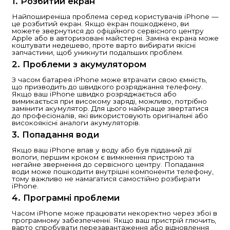
Як відремонтувати iPhone
Основні поради та рекоме
iPhone — це один з найбільш популярних і наді
смартфонів у світі. Однак, як і будь-який інший п
може з часом зазнавати пошкоджень. Ремонт i
бути необхідним через різні причини: розбити
проблеми з акумулятором, вода, що потрапила
або несправності програмного забезпечення. У 
розглянемо кілька важливих аспектів ремонту i