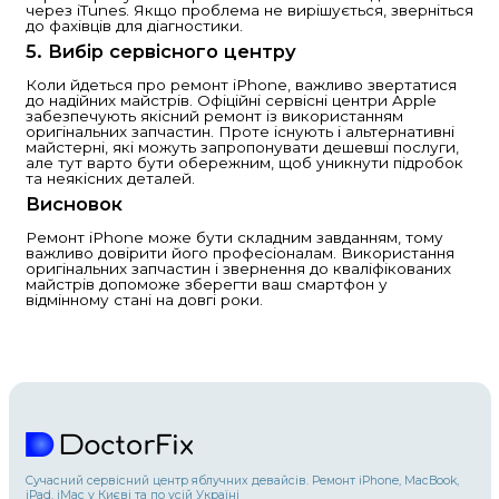
Як відремонтувати iPhone:
Основні поради та рекомен
iPhone — це один з найбільш популярних і н
смартфонів у світі. Однак, як і будь-який інш
він може з часом зазнавати пошкоджень. Р
може бути необхідним через різні причини:
екран, проблеми з акумулятором, вода, що
всередину, або несправності програмного
забезпечення. У цій статті розглянемо кіль
аспектів ремонту iPhone.
1. Розбитий екран
Найпоширеніша проблема серед користува
це розбитий екран. Якщо екран пошкоджен
можете звернутися до офіційного сервісног
Apple або в авторизовані майстерні. Заміна
коштувати недешево, проте варто вибирати 
запчастини, щоб уникнути подальших проб