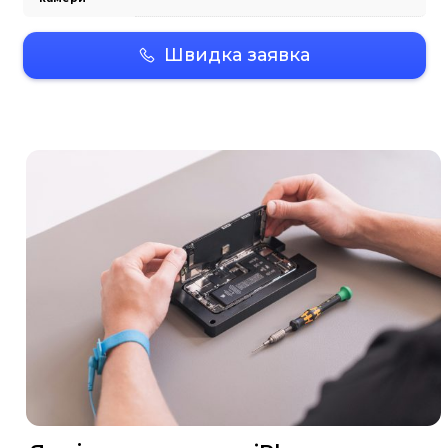
дисплея
(оригінал )
Заміна скла
дисплея
Заміна
акумулятора
Заміна корпусу
Заміна
заднього скла
корпуса
Заміна скла
основної
камери