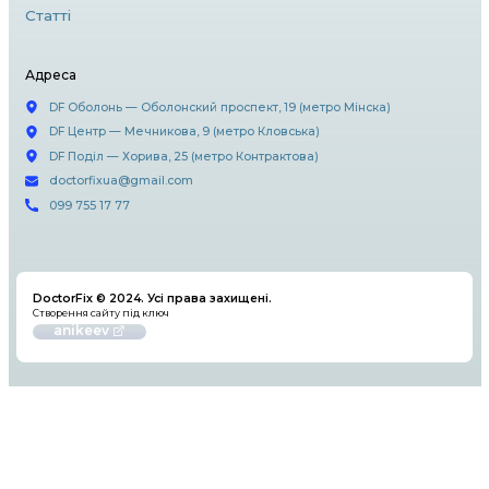
через iTunes. Якщо проблема не вирішується
до фахівців для діагностики.
5. Вибір сервісного центру
Коли йдеться про ремонт iPhone, важливо 
до надійних майстрів. Офіційні сервісні цент
забезпечують якісний ремонт із використа
оригінальних запчастин. Проте існують і аль
майстерні, які можуть запропонувати дешев
але тут варто бути обережним, щоб уникну
та неякісних деталей.
Висновок
Ремонт iPhone може бути складним завданн
важливо довірити його професіоналам. Ви
оригінальних запчастин і звернення до квал
майстрів допоможе зберегти ваш смартфон
відмінному стані на довгі роки.