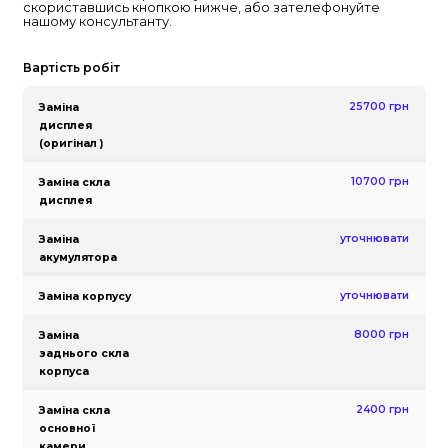
Консультація
Ремонт iPhone 17 Pro Max
Ми пропонуємо повний спектр послуг з ремон
планового обслуговування iPhone 17 Pro Max у 
виконані роботи надається гарантія терміном д
Для термінового ремонту запишіться заздалег
скориставшись кнопкою нижче, або зателеф
нашому консультанту.
Вартість робіт
Заміна