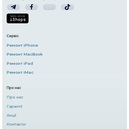
2. Проблеми з акумулятором
З часом батарея iPhone може втрачати свою
що призводить до швидкого розряджання т
Якщо ваш iPhone швидко розряджається аб
вимикається при високому заряді, можливо,
замінити акумулятор. Для цього найкраще 
до професіоналів, які використовують оригі
високоякісні аналоги акумуляторів.
3. Попадання води
Якщо ваш iPhone впав у воду або був піддан
вологи, першим кроком є вимкнення прист
негайне звернення до сервісного центру. П
води може пошкодити внутрішні компонент
тому важливо не намагатися самостійно ро
iPhone.
4. Програмні проблеми
Часом iPhone може працювати некоректно 
програмному забезпеченні. Якщо ваш прист
варто спробувати перезавантаження або ві