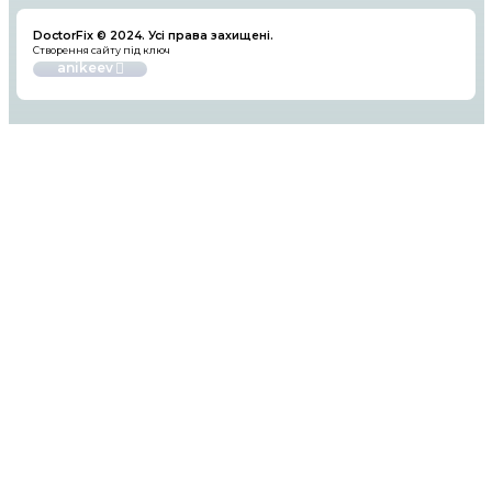
майстерні, які можуть запропонувати дешев
але тут варто бути обережним, щоб уникну
та неякісних деталей.
Висновок
Ремонт iPhone може бути складним завданн
важливо довірити його професіоналам. Ви
оригінальних запчастин і звернення до квал
майстрів допоможе зберегти ваш смартфон
відмінному стані на довгі роки.
Сучасний сервісний центр яблучних девайсів. Ремонт iP
iPad, iMac у Києві та по усій Україні