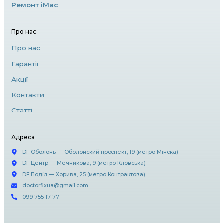
3. Попадання води
Якщо ваш iPhone впав у воду або був піддан
вологи, першим кроком є вимкнення прист
негайне звернення до сервісного центру. П
води може пошкодити внутрішні компонент
тому важливо не намагатися самостійно ро
iPhone.
4. Програмні проблеми
Часом iPhone може працювати некоректно 
програмному забезпеченні. Якщо ваш прист
варто спробувати перезавантаження або ві
через iTunes. Якщо проблема не вирішується
до фахівців для діагностики.
5. Вибір сервісного центру
Коли йдеться про ремонт iPhone, важливо 
до надійних майстрів. Офіційні сервісні цент
забезпечують якісний ремонт із використа
оригінальних запчастин. Проте існують і аль