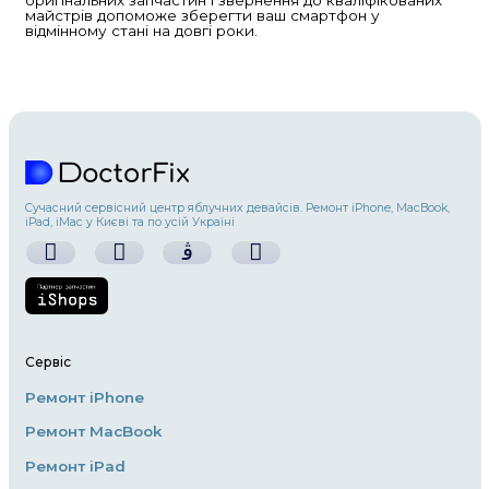
він може з часом зазнавати пошкоджень. Р
може бути необхідним через різні причини:
екран, проблеми з акумулятором, вода, що
всередину, або несправності програмного
забезпечення. У цій статті розглянемо кіль
аспектів ремонту iPhone.
1. Розбитий екран
Найпоширеніша проблема серед користува
це розбитий екран. Якщо екран пошкоджен
можете звернутися до офіційного сервісног
Apple або в авторизовані майстерні. Заміна
коштувати недешево, проте варто вибирати 
запчастини, щоб уникнути подальших проб
2. Проблеми з акумулятором
З часом батарея iPhone може втрачати свою
що призводить до швидкого розряджання т
Якщо ваш iPhone швидко розряджається аб
вимикається при високому заряді, можливо,
замінити акумулятор. Для цього найкраще 
до професіоналів, які використовують оригі
високоякісні аналоги акумуляторів.