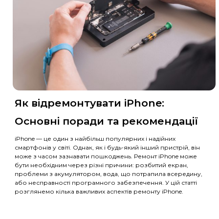
Профілактика
після
потрапляння
рідини
Передкупівельна
діагностика (без
розбирання)
Рихтування
корпусу, 1 кут/
площина
Швидка заявка