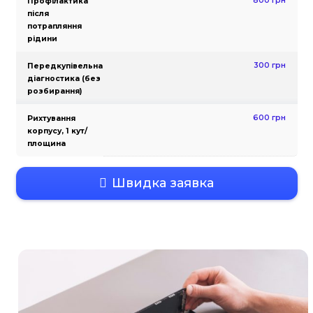
Заміна сенсора
дисплея
Заміна дисплея
(оригінал)
Заміна
акумулятора
(оригінал PRC)
Модульна
діагностика
Заміна кнопки
Home