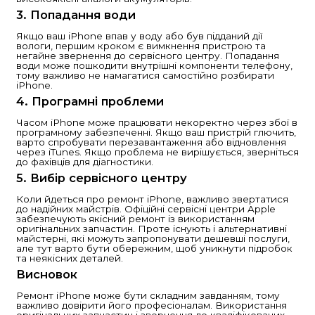
Основні поради та рекоме
iPhone — це один з найбільш популярних і наді
смартфонів у світі. Однак, як і будь-який інший п
може з часом зазнавати пошкоджень. Ремонт i
бути необхідним через різні причини: розбити
проблеми з акумулятором, вода, що потрапила
або несправності програмного забезпечення. У 
розглянемо кілька важливих аспектів ремонту i
Як відремонтувати iPhone:
Основні поради та рекомен
iPhone — це один з найбільш популярних і н
смартфонів у світі. Однак, як і будь-який інш