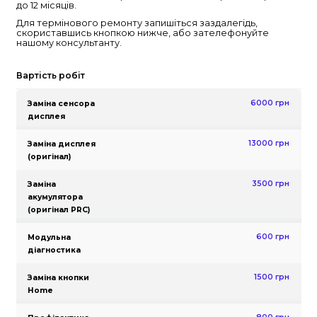
👨‍💻 Консультація
Ремонт iPad Pro 12.9″ (2017)
A1671
Ми пропонуємо повний спектр послуг з ремон
планового обслуговування iPad Pro 12.9″ (2017) 
Києві. На всі виконані роботи надається гара
до 12 місяців.
Для термінового ремонту запишіться заздалег
скориставшись кнопкою нижче, або зателеф
нашому консультанту.
Вартість робіт