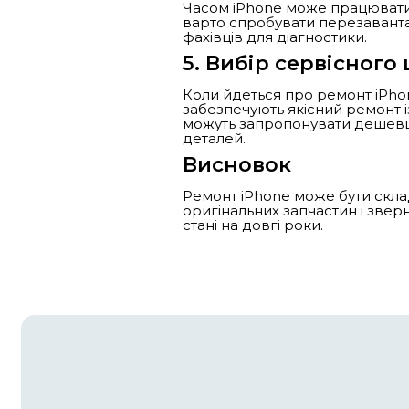
Як відремонт
iPhone — це один
з часом зазнава
проблеми з акум
розглянемо кіль
1. Розбити
Найпоширеніша п
звернутися до о
недешево, проте
2. Пробле