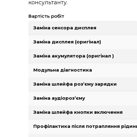
Консультація
планового обс
A2230, A2068 
гарантія терм
Для термінов
скориставшис
консультанту.
Вартість робіт
Заміна сенсо
Заміна диспл
Заміна акумул