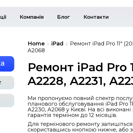
ервіс
Акціi
Компанія
Бл
Home
iPad
A2068
ка заявка
Ремонт
A2228,
ії на ремонт
Ми пропонуєм