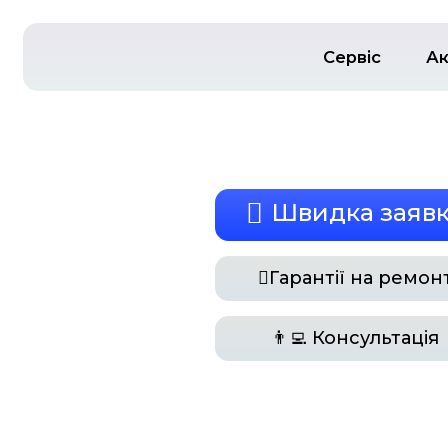
С
Швид
Гарант