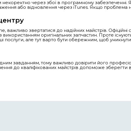
увати iPhone: Основні поради та
 з найбільш популярних і надійних смартфон
ти пошкоджень. Ремонт iPhone може бути 
улятором, вода, що потрапила всередину, 
ка важливих аспектів ремонту iPhone.
й екран
роблема серед користувачів iPhone — ц
фіційного сервісного центру Apple або в 
 варто вибирати якісні запчастини, щоб
ми з акумулятором