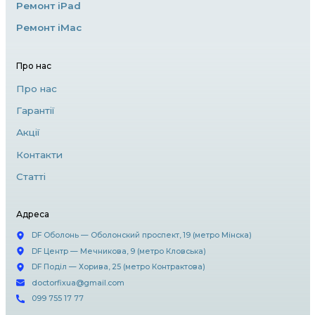
програмному забезпеченні. Якщо ваш прист
варто спробувати перезавантаження або ві
через iTunes. Якщо проблема не вирішується
до фахівців для діагностики.
5. Вибір сервісного центру
Коли йдеться про ремонт iPhone, важливо 
до надійних майстрів. Офіційні сервісні цент
забезпечують якісний ремонт із використа
оригінальних запчастин. Проте існують і аль
майстерні, які можуть запропонувати дешев
але тут варто бути обережним, щоб уникну
та неякісних деталей.
Висновок
Ремонт iPhone може бути складним завданн
важливо довірити його професіоналам. Ви
оригінальних запчастин і звернення до квал
майстрів допоможе зберегти ваш смартфон
відмінному стані на довгі роки.