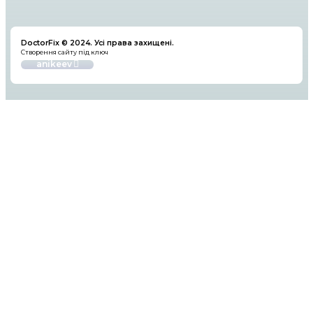
Сучасний сервісний центр яблучних девайсів. Ремонт iP
iPad, iMac у Києві та по усій Україні
Сервіс
Ремонт iPhone
Ремонт MacBook