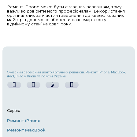
коштувати недешево, проте варто вибирати 
запчастини, щоб уникнути подальших проб
2. Проблеми з акумулятором
З часом батарея iPhone може втрачати свою
що призводить до швидкого розряджання т
Якщо ваш iPhone швидко розряджається аб
вимикається при високому заряді, можливо,
замінити акумулятор. Для цього найкраще 
до професіоналів, які використовують оригі
високоякісні аналоги акумуляторів.
3. Попадання води
Якщо ваш iPhone впав у воду або був піддан
вологи, першим кроком є вимкнення прист
негайне звернення до сервісного центру. П
води може пошкодити внутрішні компонент
тому важливо не намагатися самостійно ро
iPhone.
4. Програмні проблеми
Часом iPhone може працювати некоректно 