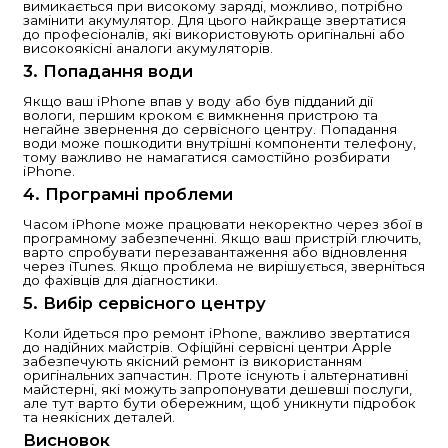
Як відремонтувати iMac: О
поради та рекомендації
iPhone — це один з найбільш популярних і н
смартфонів у світі. Однак, як і будь-який інш
він може з часом зазнавати пошкоджень. Р
може бути необхідним через різні причини:
екран, проблеми з акумулятором, вода, що
всередину, або несправності програмного
забезпечення. У цій статті розглянемо кіль
аспектів ремонту iPhone.
1. Розбитий екран
Найпоширеніша проблема серед користува
це розбитий екран. Якщо екран пошкоджен
можете звернутися до офіційного сервісног
Apple або в авторизовані майстерні. Заміна