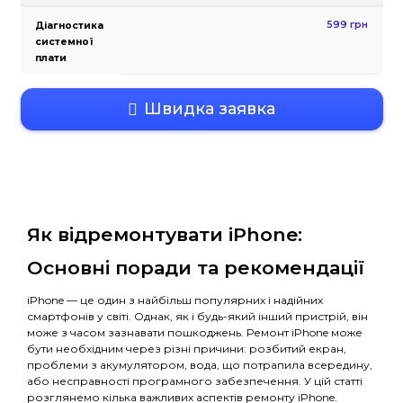
Заміна
накопичувача
Заміна блоку
живлення
Заміна
процесора
Модульна
діагностика
Діагностика
системної
плати