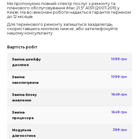
👨‍💻 Консультація
Ремонт iMac 21.5″ А1311 (200
Ми пропонуємо повний спектр послуг з ремон
планового обслуговування iMac 21.5″ А1311 (2007
Києві. На всі виконані роботи надається гара
до 12 місяців.
Для термінового ремонту запишіться заздалег
скориставшись кнопкою нижче, або зателеф
нашому консультанту.
Вартість робіт
Заміна шлейфу
дисплея