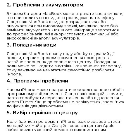
може з часом зазнавати пошкоджень. Ремонт i
бути необхідним через різні причини: розбити
проблеми з акумулятором, вода, що потрапила
або несправності програмного забезпечення. У 
розглянемо кілька важливих аспектів ремонту i
Як відремонтувати MacBoo
Основні поради та рекомен
MacBook — це один з найбільш популярних і
смартфонів у світі. Однак, як і будь-який інш
він може з часом зазнавати пошкоджень. Р
може бути необхідним через різні причини:
екран, проблеми з акумулятором, вода, що
всередину, або несправності програмного
забезпечення. У цій статті розглянемо кіль
аспектів ремонту iPhone.