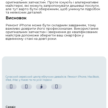
1. Розбитий екран
Найпоширеніша проблема серед користува
— це розбитий екран. Якщо екран пошкодж
можете звернутися до офіційного сервісног
Apple або в авторизовані майстерні. Заміна
коштувати недешево, проте варто вибирати 
запчастини, щоб уникнути подальших проб
2. Проблеми з акумулятором
З часом батарея MacBook може втрачати св
що призводить до швидкого розряджання т
Якщо ваш MacBook швидко розряджається
вимикається при високому заряді, можливо,
замінити акумулятор. Для цього найкраще 
до професіоналів, які використовують оригі
високоякісні аналоги акумуляторів.
3. Попадання води
Якщо ваш MacBook впав у воду або був підд
вологи, першим кроком є вимкнення прист
негайне звернення до сервісного центру. П