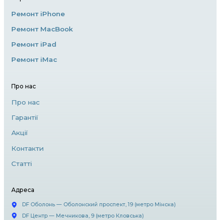
води може пошкодити внутрішні компонент
тому важливо не намагатися самостійно ро
iPhone.
4. Програмні проблеми
Часом iPhone може працювати некоректно 
програмному забезпеченні. Якщо ваш прист
варто спробувати перезавантаження або ві
через iTunes. Якщо проблема не вирішується
до фахівців для діагностики.
5. Вибір сервісного центру
Коли йдеться про ремонт iPhone, важливо 
до надійних майстрів. Офіційні сервісні цент
забезпечують якісний ремонт із використа
оригінальних запчастин. Проте існують і аль
майстерні, які можуть запропонувати дешев
але тут варто бути обережним, щоб уникну
та неякісних деталей.
Висновок
Ремонт iPhone може бути складним завданн