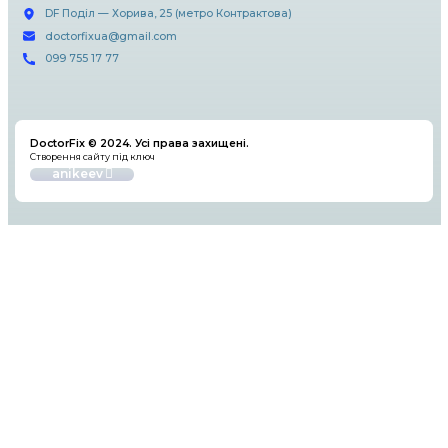
важливо довірити його професіоналам. Ви
оригінальних запчастин і звернення до квал
майстрів допоможе зберегти ваш смартфон
відмінному стані на довгі роки.
Сучасний сервісний центр яблучних девайсів. Ремонт iP
iPad, iMac у Києві та по усій Україні
Сервіс